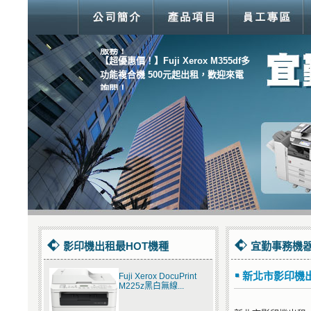
【我們通通有！】傳真機、打卡鐘、
碎紙機、支票機．．．眾多商品均有
服務！
【超優惠價！】Fuji Xerox M355df多
功能複合機 500元起出租，歡迎來電
詢問！
影印機出租最HOT機種
宜勤事務機器
新北市影印機
Fuji Xerox DocuPrint
M225z黑白無線...