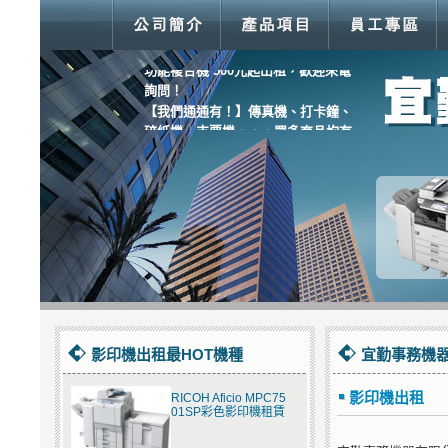
【超優惠價！】Fuji Xerox M355df多
功能複合機 500元起出租，歡迎來電
詢問！
【我們通通有！】傳真機、打卡鐘、
碎紙機、支票機．．．眾多商品均有
服務！
影印機出租最HOT機種
宜勤事務機器
影印機出租
RICOH Aficio MPC75
01SP彩色影印機租賃