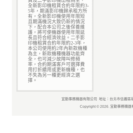
賃及二手影印機出租為主，
全新影印機租賃合約年限約3-
5年，期滿影印機歸承租方所
有，全新影印機使用年限短
且期滿機況大致仍新的情況
下，配合本公司之後保養維
護，將可使機器使用年限延
長且符合經濟效益。二手影
印機租賃合約年限約2-3年，
本公司使用約2年內新款機種
為主，新款機種機器功能齊
全，也可減少故障叫修頻
率，合約期滿客戶可選擇費
用打折續用或更新機種，也
不失為另一種更經濟之選
擇。
宜勤事務機器有限公司 地址：台北市信義區福德街84
Copyright © 2026. 宜勤