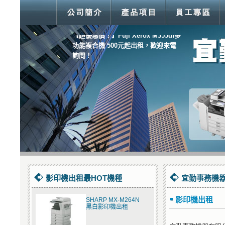
【超優惠價！】Fuji Xerox M355df多
功能複合機 500元起出租，歡迎來電
詢問！
【我們通通有！】傳真機、打卡鐘、
碎紙機、支票機．．．眾多商品均有
服務！
影印機出租最HOT機種
宜勤事務機器
影印機出租
SHARP MX-M264N
黑白影印機出租