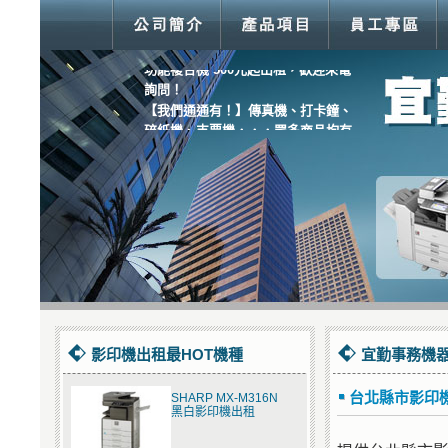
【超優惠價！】Fuji Xerox M355df多
功能複合機 500元起出租，歡迎來電
詢問！
【我們通通有！】傳真機、打卡鐘、
碎紙機、支票機．．．眾多商品均有
服務！
影印機出租最HOT機種
宜勤事務機器
台北縣市影印
SHARP MX-M316N
黑白影印機出租