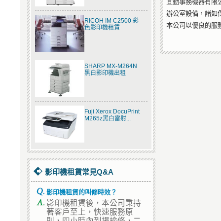
宜勤事務機器有限
辦公室設備，諸如
RICOH IM C2500 彩
本公司以優良的服
色影印機租賃
SHARP MX-M264N
黑白影印機出租
Fuji Xerox DocuPrint
M265z黑白雷射...
影印機租賃常見Q&A
影印機租賃的叫修時效？
影印機租賃後，本公司秉持
著客戶至上，快速服務原
則，四小時內到場檢修，二