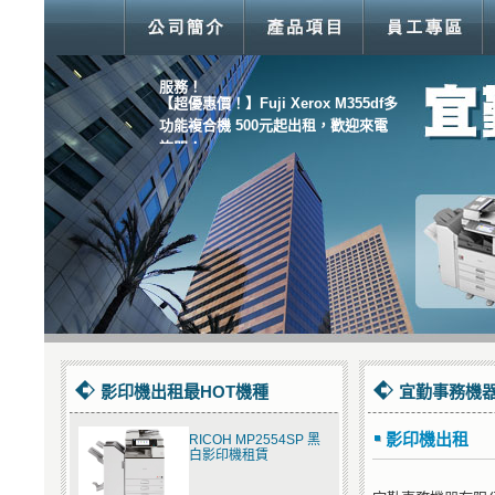
【我們通通有！】傳真機、打卡鐘、
碎紙機、支票機．．．眾多商品均有
服務！
【超優惠價！】Fuji Xerox M355df多
功能複合機 500元起出租，歡迎來電
詢問！
影印機出租最HOT機種
宜勤事務機器
影印機出租
RICOH MP2554SP 黑
白影印機租賃